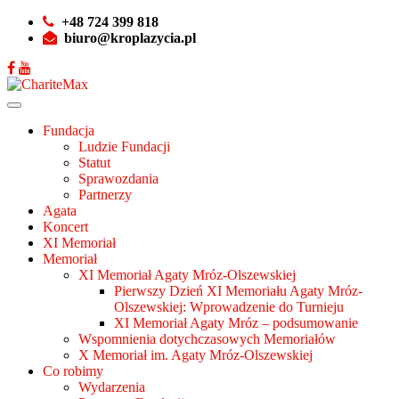
+48 724 399 818
biuro@kroplazycia.pl
Fundacja
Ludzie Fundacji
Statut
Sprawozdania
Partnerzy
Agata
Koncert
XI Memoriał
Memoriał
XI Memoriał Agaty Mróz-Olszewskiej
Pierwszy Dzień XI Memoriału Agaty Mróz-
Olszewskiej: Wprowadzenie do Turnieju
XI Memoriał Agaty Mróz – podsumowanie
Wspomnienia dotychczasowych Memoriałów
X Memoriał im. Agaty Mróz-Olszewskiej
Co robimy
Wydarzenia