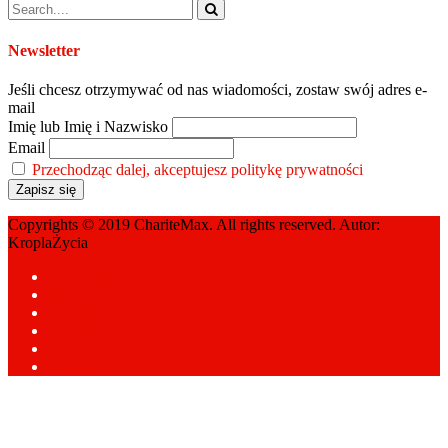
Newsletter
Jeśli chcesz otrzymywać od nas wiadomości, zostaw swój adres e-
mail
Imię lub Imię i Nazwisko
Email
Przechodząc dalej, akceptujesz politykę prywatności
Copyrights © 2019 ChariteMax. All rights reserved. Autor:
KroplaŻycia
Ambasadorzy
Media o nas
Pamiątki
Polityka prywatności
Newsletter
Kontakt