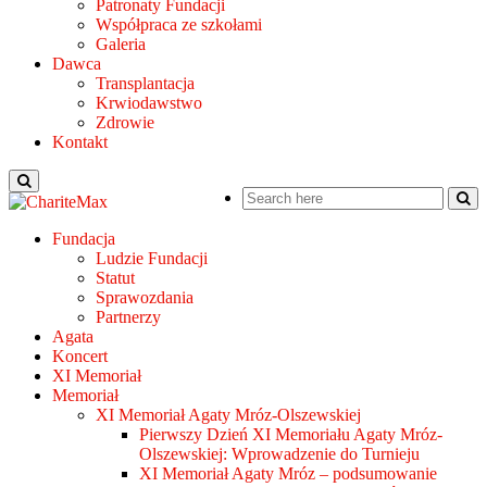
Patronaty Fundacji
Współpraca ze szkołami
Galeria
Dawca
Transplantacja
Krwiodawstwo
Zdrowie
Kontakt
Fundacja
Ludzie Fundacji
Statut
Sprawozdania
Partnerzy
Agata
Koncert
XI Memoriał
Memoriał
XI Memoriał Agaty Mróz-Olszewskiej
Pierwszy Dzień XI Memoriału Agaty Mróz-
Olszewskiej: Wprowadzenie do Turnieju
XI Memoriał Agaty Mróz – podsumowanie