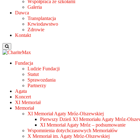
Współpraca ze szkołami
Galeria
Dawca
Transplantacja
Krwiodawstwo
Zdrowie
Kontakt
Fundacja
Ludzie Fundacji
Statut
Sprawozdania
Partnerzy
Agata
Koncert
XI Memoriał
Memoriał
XI Memoriał Agaty Mróz-Olszewskiej
Pierwszy Dzień XI Memoriału Agaty Mróz-Olszew
XI Memoriał Agaty Mróz – podsumowanie
Wspomnienia dotychczasowych Memoriałów
X Memoriał im. Agaty Mróz-Olszewskiej