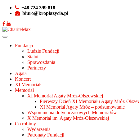
+48 724 399 818
biuro@kroplazycia.pl
Fundacja
Ludzie Fundacji
Statut
Sprawozdania
Partnerzy
Agata
Koncert
XI Memoriał
Memoriał
XI Memoriał Agaty Mróz-Olszewskiej
Pierwszy Dzień XI Memoriału Agaty Mróz-Olszew
XI Memoriał Agaty Mróz – podsumowanie
Wspomnienia dotychczasowych Memoriałów
X Memoriał im. Agaty Mróz-Olszewskiej
Co robimy
Wydarzenia
Patronaty Fundacji