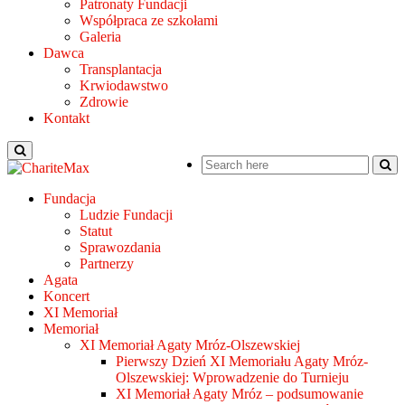
Patronaty Fundacji
Współpraca ze szkołami
Galeria
Dawca
Transplantacja
Krwiodawstwo
Zdrowie
Kontakt
Fundacja
Ludzie Fundacji
Statut
Sprawozdania
Partnerzy
Agata
Koncert
XI Memoriał
Memoriał
XI Memoriał Agaty Mróz-Olszewskiej
Pierwszy Dzień XI Memoriału Agaty Mróz-
Olszewskiej: Wprowadzenie do Turnieju
XI Memoriał Agaty Mróz – podsumowanie