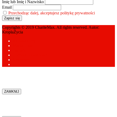
Imię lub Imię i Nazwisko
Email
Przechodząc dalej, akceptujesz politykę prywatności
Copyrights © 2019 ChariteMax. All rights reserved. Autor:
KroplaŻycia
Ambasadorzy
Media o nas
Pamiątki
Polityka prywatności
Newsletter
Kontakt
ZAMKNIJ