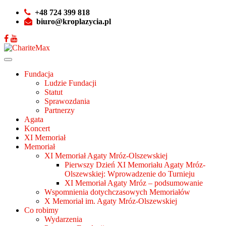
+48 724 399 818
biuro@kroplazycia.pl
Fundacja
Ludzie Fundacji
Statut
Sprawozdania
Partnerzy
Agata
Koncert
XI Memoriał
Memoriał
XI Memoriał Agaty Mróz-Olszewskiej
Pierwszy Dzień XI Memoriału Agaty Mróz-
Olszewskiej: Wprowadzenie do Turnieju
XI Memoriał Agaty Mróz – podsumowanie
Wspomnienia dotychczasowych Memoriałów
X Memoriał im. Agaty Mróz-Olszewskiej
Co robimy
Wydarzenia