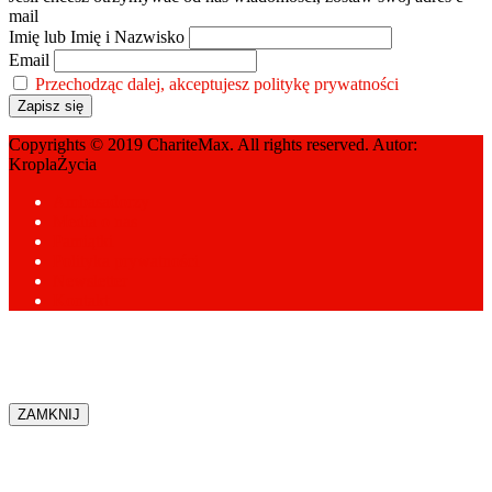
mail
Imię lub Imię i Nazwisko
Email
Przechodząc dalej, akceptujesz politykę prywatności
Copyrights © 2019 ChariteMax. All rights reserved. Autor:
KroplaŻycia
Ambasadorzy
Media o nas
Pamiątki
Polityka prywatności
Newsletter
Kontakt
ZAMKNIJ