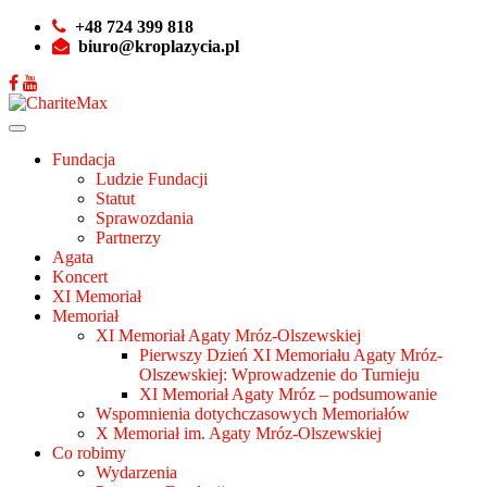
+48 724 399 818
biuro@kroplazycia.pl
Fundacja
Ludzie Fundacji
Statut
Sprawozdania
Partnerzy
Agata
Koncert
XI Memoriał
Memoriał
XI Memoriał Agaty Mróz-Olszewskiej
Pierwszy Dzień XI Memoriału Agaty Mróz-
Olszewskiej: Wprowadzenie do Turnieju
XI Memoriał Agaty Mróz – podsumowanie
Wspomnienia dotychczasowych Memoriałów
X Memoriał im. Agaty Mróz-Olszewskiej
Co robimy
Wydarzenia