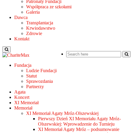
Patronaty Fundacji
Współpraca ze szkołami
Galeria
Dawca
Transplantacja
Krwiodawstwo
Zdrowie
Kontakt
Fundacja
Ludzie Fundacji
Statut
Sprawozdania
Partnerzy
Agata
Koncert
XI Memoriał
Memoriał
XI Memoriał Agaty Mróz-Olszewskiej
Pierwszy Dzień XI Memoriału Agaty Mróz-
Olszewskiej: Wprowadzenie do Turnieju
XI Memoriał Agaty Mróz – podsumowanie