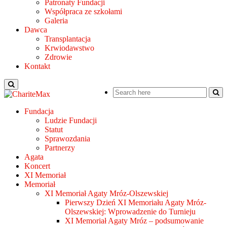
Patronaty Fundacji
Współpraca ze szkołami
Galeria
Dawca
Transplantacja
Krwiodawstwo
Zdrowie
Kontakt
Fundacja
Ludzie Fundacji
Statut
Sprawozdania
Partnerzy
Agata
Koncert
XI Memoriał
Memoriał
XI Memoriał Agaty Mróz-Olszewskiej
Pierwszy Dzień XI Memoriału Agaty Mróz-
Olszewskiej: Wprowadzenie do Turnieju
XI Memoriał Agaty Mróz – podsumowanie