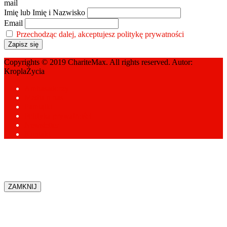
mail
Imię lub Imię i Nazwisko
Email
Przechodząc dalej, akceptujesz politykę prywatności
Copyrights © 2019 ChariteMax. All rights reserved. Autor:
KroplaŻycia
Ambasadorzy
Media o nas
Pamiątki
Polityka prywatności
Newsletter
Kontakt
ZAMKNIJ