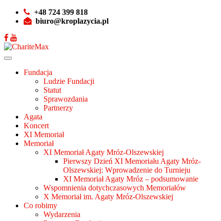
+48 724 399 818
biuro@kroplazycia.pl
Fundacja
Ludzie Fundacji
Statut
Sprawozdania
Partnerzy
Agata
Koncert
XI Memoriał
Memoriał
XI Memoriał Agaty Mróz-Olszewskiej
Pierwszy Dzień XI Memoriału Agaty Mróz-
Olszewskiej: Wprowadzenie do Turnieju
XI Memoriał Agaty Mróz – podsumowanie
Wspomnienia dotychczasowych Memoriałów
X Memoriał im. Agaty Mróz-Olszewskiej
Co robimy
Wydarzenia