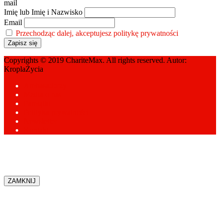
mail
Imię lub Imię i Nazwisko
Email
Przechodząc dalej, akceptujesz politykę prywatności
Copyrights © 2019 ChariteMax. All rights reserved. Autor:
KroplaŻycia
Ambasadorzy
Media o nas
Pamiątki
Polityka prywatności
Newsletter
Kontakt
ZAMKNIJ