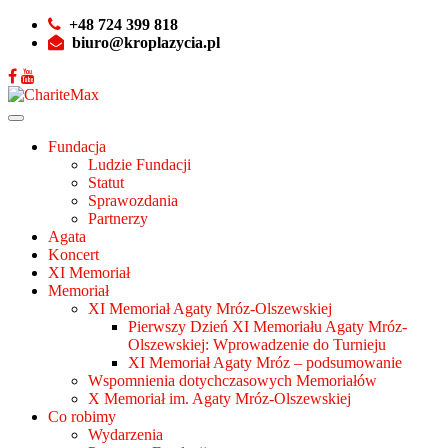
+48 724 399 818
biuro@kroplazycia.pl
Fundacja
Ludzie Fundacji
Statut
Sprawozdania
Partnerzy
Agata
Koncert
XI Memoriał
Memoriał
XI Memoriał Agaty Mróz-Olszewskiej
Pierwszy Dzień XI Memoriału Agaty Mróz-
Olszewskiej: Wprowadzenie do Turnieju
XI Memoriał Agaty Mróz – podsumowanie
Wspomnienia dotychczasowych Memoriałów
X Memoriał im. Agaty Mróz-Olszewskiej
Co robimy
Wydarzenia