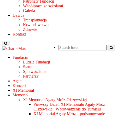
Patronaty Fundacji
Współpraca ze szkołami
Galeria
Dawca
Transplantacja
Krwiodawstwo
Zdrowie
Kontakt
Fundacja
Ludzie Fundacji
Statut
Sprawozdania
Partnerzy
Agata
Koncert
XI Memoriał
Memoriał
XI Memoriał Agaty Mróz-Olszewskiej
Pierwszy Dzień XI Memoriału Agaty Mróz-
Olszewskiej: Wprowadzenie do Turnieju
XI Memoriał Agaty Mróz – podsumowanie