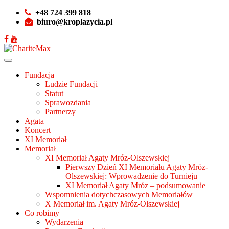
+48 724 399 818
biuro@kroplazycia.pl
Fundacja
Ludzie Fundacji
Statut
Sprawozdania
Partnerzy
Agata
Koncert
XI Memoriał
Memoriał
XI Memoriał Agaty Mróz-Olszewskiej
Pierwszy Dzień XI Memoriału Agaty Mróz-
Olszewskiej: Wprowadzenie do Turnieju
XI Memoriał Agaty Mróz – podsumowanie
Wspomnienia dotychczasowych Memoriałów
X Memoriał im. Agaty Mróz-Olszewskiej
Co robimy
Wydarzenia