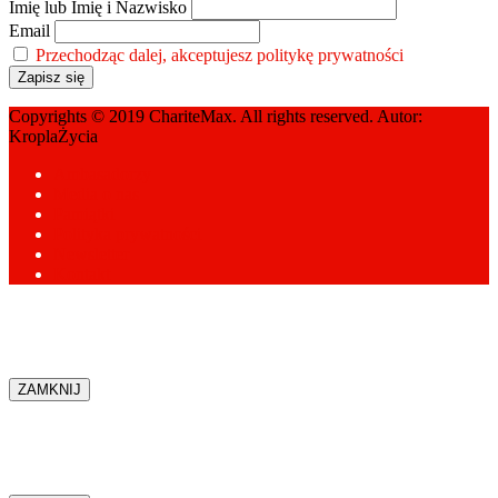
Imię lub Imię i Nazwisko
Email
Przechodząc dalej, akceptujesz politykę prywatności
Copyrights © 2019 ChariteMax. All rights reserved. Autor:
KroplaŻycia
Ambasadorzy
Media o nas
Pamiątki
Polityka prywatności
Newsletter
Kontakt
ZAMKNIJ