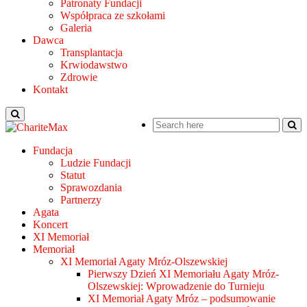
Patronaty Fundacji
Współpraca ze szkołami
Galeria
Dawca
Transplantacja
Krwiodawstwo
Zdrowie
Kontakt
Fundacja
Ludzie Fundacji
Statut
Sprawozdania
Partnerzy
Agata
Koncert
XI Memoriał
Memoriał
XI Memoriał Agaty Mróz-Olszewskiej
Pierwszy Dzień XI Memoriału Agaty Mróz-
Olszewskiej: Wprowadzenie do Turnieju
XI Memoriał Agaty Mróz – podsumowanie