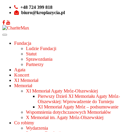
+48 724 399 818
biuro@kroplazycia.pl
Fundacja
Ludzie Fundacji
Statut
Sprawozdania
Partnerzy
Agata
Koncert
XI Memoriał
Memoriał
XI Memoriał Agaty Mróz-Olszewskiej
Pierwszy Dzień XI Memoriału Agaty Mróz-
Olszewskiej: Wprowadzenie do Turnieju
XI Memoriał Agaty Mróz – podsumowanie
Wspomnienia dotychczasowych Memoriałów
X Memoriał im. Agaty Mróz-Olszewskiej
Co robimy
Wydarzenia