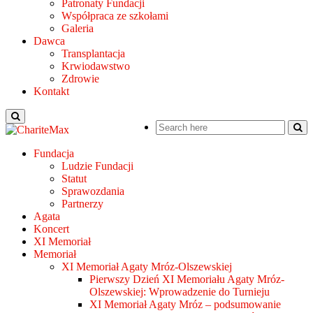
Patronaty Fundacji
Współpraca ze szkołami
Galeria
Dawca
Transplantacja
Krwiodawstwo
Zdrowie
Kontakt
Fundacja
Ludzie Fundacji
Statut
Sprawozdania
Partnerzy
Agata
Koncert
XI Memoriał
Memoriał
XI Memoriał Agaty Mróz-Olszewskiej
Pierwszy Dzień XI Memoriału Agaty Mróz-
Olszewskiej: Wprowadzenie do Turnieju
XI Memoriał Agaty Mróz – podsumowanie