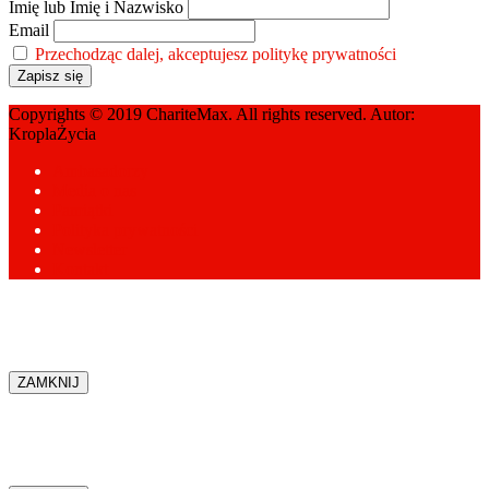
Imię lub Imię i Nazwisko
Email
Przechodząc dalej, akceptujesz politykę prywatności
Copyrights © 2019 ChariteMax. All rights reserved. Autor:
KroplaŻycia
Ambasadorzy
Media o nas
Pamiątki
Polityka prywatności
Newsletter
Kontakt
ZAMKNIJ