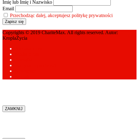
Imię lub Imię i Nazwisko
Email
Przechodząc dalej, akceptujesz politykę prywatności
Copyrights © 2019 ChariteMax. All rights reserved. Autor:
KroplaŻycia
Ambasadorzy
Media o nas
Pamiątki
Polityka prywatności
Newsletter
Kontakt
ZAMKNIJ