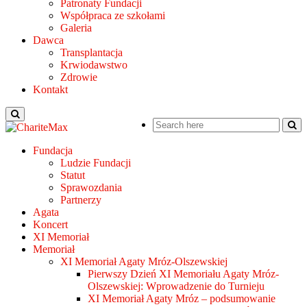
Patronaty Fundacji
Współpraca ze szkołami
Galeria
Dawca
Transplantacja
Krwiodawstwo
Zdrowie
Kontakt
Fundacja
Ludzie Fundacji
Statut
Sprawozdania
Partnerzy
Agata
Koncert
XI Memoriał
Memoriał
XI Memoriał Agaty Mróz-Olszewskiej
Pierwszy Dzień XI Memoriału Agaty Mróz-
Olszewskiej: Wprowadzenie do Turnieju
XI Memoriał Agaty Mróz – podsumowanie