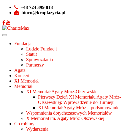
+48 724 399 818
biuro@kroplazycia.pl
Fundacja
Ludzie Fundacji
Statut
Sprawozdania
Partnerzy
Agata
Koncert
XI Memoriał
Memoriał
XI Memoriał Agaty Mróz-Olszewskiej
Pierwszy Dzień XI Memoriału Agaty Mróz-
Olszewskiej: Wprowadzenie do Turnieju
XI Memoriał Agaty Mróz – podsumowanie
Wspomnienia dotychczasowych Memoriałów
X Memoriał im. Agaty Mróz-Olszewskiej
Co robimy
Wydarzenia