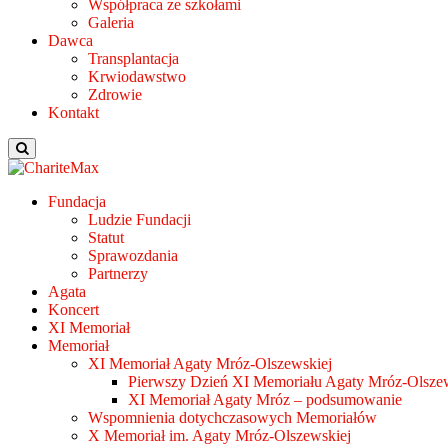
Współpraca ze szkołami
Galeria
Dawca
Transplantacja
Krwiodawstwo
Zdrowie
Kontakt
Fundacja
Ludzie Fundacji
Statut
Sprawozdania
Partnerzy
Agata
Koncert
XI Memoriał
Memoriał
XI Memoriał Agaty Mróz-Olszewskiej
Pierwszy Dzień XI Memoriału Agaty Mróz-Olszew
XI Memoriał Agaty Mróz – podsumowanie
Wspomnienia dotychczasowych Memoriałów
X Memoriał im. Agaty Mróz-Olszewskiej