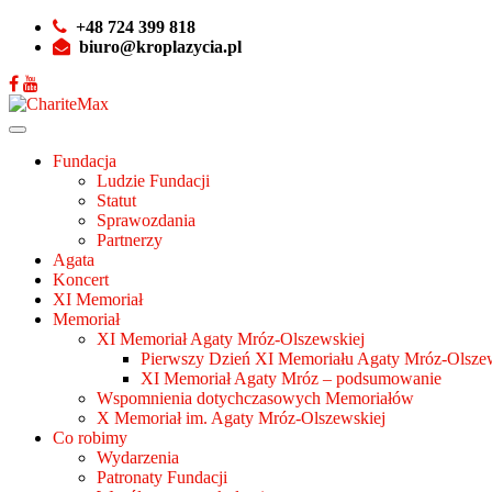
+48 724 399 818
biuro@kroplazycia.pl
Fundacja
Ludzie Fundacji
Statut
Sprawozdania
Partnerzy
Agata
Koncert
XI Memoriał
Memoriał
XI Memoriał Agaty Mróz-Olszewskiej
Pierwszy Dzień XI Memoriału Agaty Mróz-Olszew
XI Memoriał Agaty Mróz – podsumowanie
Wspomnienia dotychczasowych Memoriałów
X Memoriał im. Agaty Mróz-Olszewskiej
Co robimy
Wydarzenia
Patronaty Fundacji