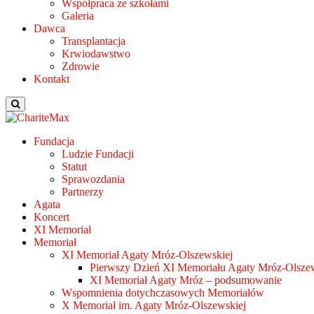
Współpraca ze szkołami
Galeria
Dawca
Transplantacja
Krwiodawstwo
Zdrowie
Kontakt
Fundacja
Ludzie Fundacji
Statut
Sprawozdania
Partnerzy
Agata
Koncert
XI Memoriał
Memoriał
XI Memoriał Agaty Mróz-Olszewskiej
Pierwszy Dzień XI Memoriału Agaty Mróz-Olszew
XI Memoriał Agaty Mróz – podsumowanie
Wspomnienia dotychczasowych Memoriałów
X Memoriał im. Agaty Mróz-Olszewskiej