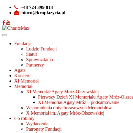
+48 724 399 818
biuro@kroplazycia.pl
Fundacja
Ludzie Fundacji
Statut
Sprawozdania
Partnerzy
Agata
Koncert
XI Memoriał
Memoriał
XI Memoriał Agaty Mróz-Olszewskiej
Pierwszy Dzień XI Memoriału Agaty Mróz-Olszew
XI Memoriał Agaty Mróz – podsumowanie
Wspomnienia dotychczasowych Memoriałów
X Memoriał im. Agaty Mróz-Olszewskiej
Co robimy
Wydarzenia
Patronaty Fundacji