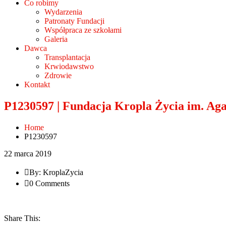
Co robimy
Wydarzenia
Patronaty Fundacji
Współpraca ze szkołami
Galeria
Dawca
Transplantacja
Krwiodawstwo
Zdrowie
Kontakt
P1230597 | Fundacja Kropla Życia im. Ag
Home
P1230597
22 marca 2019
By: KroplaZycia
0 Comments
Share This: