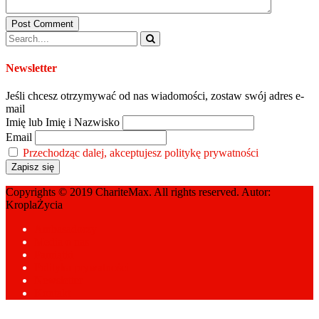
Post Comment
Newsletter
Jeśli chcesz otrzymywać od nas wiadomości, zostaw swój adres e-
mail
Imię lub Imię i Nazwisko
Email
Przechodząc dalej, akceptujesz politykę prywatności
Copyrights © 2019 ChariteMax. All rights reserved. Autor:
KroplaŻycia
Ambasadorzy
Media o nas
Pamiątki
Polityka prywatności
Newsletter
Kontakt