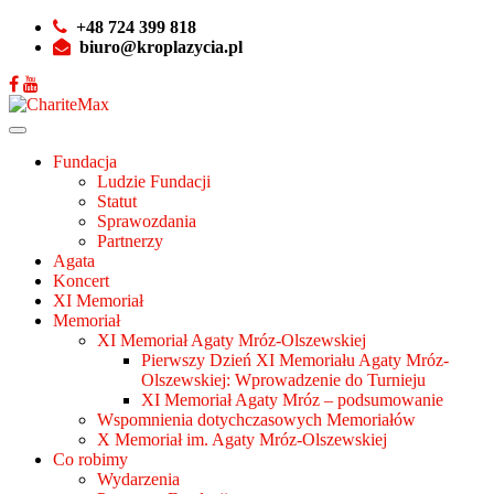
+48 724 399 818
biuro@kroplazycia.pl
Fundacja
Ludzie Fundacji
Statut
Sprawozdania
Partnerzy
Agata
Koncert
XI Memoriał
Memoriał
XI Memoriał Agaty Mróz-Olszewskiej
Pierwszy Dzień XI Memoriału Agaty Mróz-
Olszewskiej: Wprowadzenie do Turnieju
XI Memoriał Agaty Mróz – podsumowanie
Wspomnienia dotychczasowych Memoriałów
X Memoriał im. Agaty Mróz-Olszewskiej
Co robimy
Wydarzenia