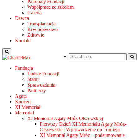
Patronaty Fundacji
Współpraca ze szkołami
Galeria
Dawca
Transplantacja
Krwiodawstwo
Zdrowie
Kontakt
Fundacja
Ludzie Fundacji
Statut
Sprawozdania
Partnerzy
Agata
Koncert
XI Memoriał
Memoriał
XI Memoriał Agaty Mróz-Olszewskiej
Pierwszy Dzień XI Memoriału Agaty Mróz-
Olszewskiej: Wprowadzenie do Turnieju
XI Memoriał Agaty Mróz – podsumowanie