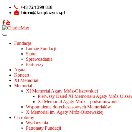
+48 724 399 818
biuro@kroplazycia.pl
Fundacja
Ludzie Fundacji
Statut
Sprawozdania
Partnerzy
Agata
Koncert
XI Memoriał
Memoriał
XI Memoriał Agaty Mróz-Olszewskiej
Pierwszy Dzień XI Memoriału Agaty Mróz-Olszew
XI Memoriał Agaty Mróz – podsumowanie
Wspomnienia dotychczasowych Memoriałów
X Memoriał im. Agaty Mróz-Olszewskiej
Co robimy
Wydarzenia
Patronaty Fundacji