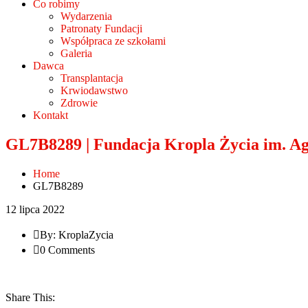
Co robimy
Wydarzenia
Patronaty Fundacji
Współpraca ze szkołami
Galeria
Dawca
Transplantacja
Krwiodawstwo
Zdrowie
Kontakt
GL7B8289 | Fundacja Kropla Życia im. A
Home
GL7B8289
12 lipca 2022
By: KroplaZycia
0 Comments
Share This: