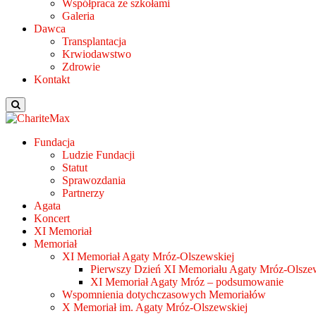
Współpraca ze szkołami
Galeria
Dawca
Transplantacja
Krwiodawstwo
Zdrowie
Kontakt
Fundacja
Ludzie Fundacji
Statut
Sprawozdania
Partnerzy
Agata
Koncert
XI Memoriał
Memoriał
XI Memoriał Agaty Mróz-Olszewskiej
Pierwszy Dzień XI Memoriału Agaty Mróz-Olszew
XI Memoriał Agaty Mróz – podsumowanie
Wspomnienia dotychczasowych Memoriałów
X Memoriał im. Agaty Mróz-Olszewskiej