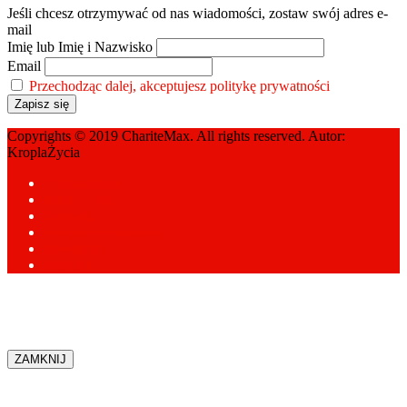
Jeśli chcesz otrzymywać od nas wiadomości, zostaw swój adres e-
mail
Imię lub Imię i Nazwisko
Email
Przechodząc dalej, akceptujesz politykę prywatności
Copyrights © 2019 ChariteMax. All rights reserved. Autor:
KroplaŻycia
Ambasadorzy
Media o nas
Pamiątki
Polityka prywatności
Newsletter
Kontakt
ZAMKNIJ