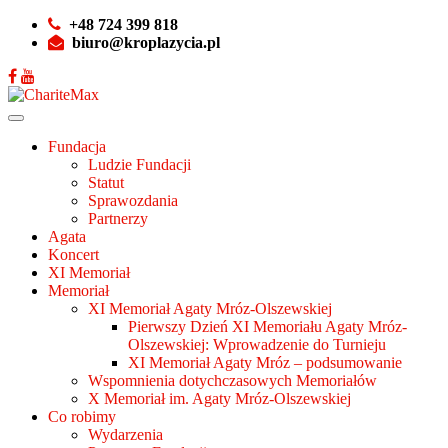
+48 724 399 818
biuro@kroplazycia.pl
Fundacja
Ludzie Fundacji
Statut
Sprawozdania
Partnerzy
Agata
Koncert
XI Memoriał
Memoriał
XI Memoriał Agaty Mróz-Olszewskiej
Pierwszy Dzień XI Memoriału Agaty Mróz-
Olszewskiej: Wprowadzenie do Turnieju
XI Memoriał Agaty Mróz – podsumowanie
Wspomnienia dotychczasowych Memoriałów
X Memoriał im. Agaty Mróz-Olszewskiej
Co robimy
Wydarzenia