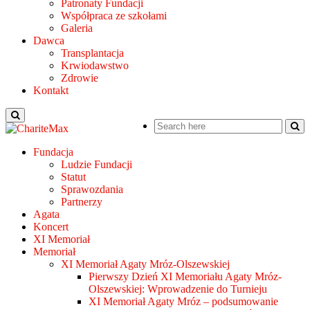
Patronaty Fundacji
Współpraca ze szkołami
Galeria
Dawca
Transplantacja
Krwiodawstwo
Zdrowie
Kontakt
Fundacja
Ludzie Fundacji
Statut
Sprawozdania
Partnerzy
Agata
Koncert
XI Memoriał
Memoriał
XI Memoriał Agaty Mróz-Olszewskiej
Pierwszy Dzień XI Memoriału Agaty Mróz-
Olszewskiej: Wprowadzenie do Turnieju
XI Memoriał Agaty Mróz – podsumowanie