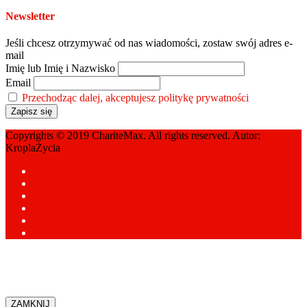
Newsletter
Jeśli chcesz otrzymywać od nas wiadomości, zostaw swój adres e-
mail
Imię lub Imię i Nazwisko
Email
Przechodząc dalej, akceptujesz politykę prywatności
Copyrights © 2019 ChariteMax. All rights reserved. Autor:
KroplaŻycia
Ambasadorzy
Media o nas
Pamiątki
Polityka prywatności
Newsletter
Kontakt
ZAMKNIJ