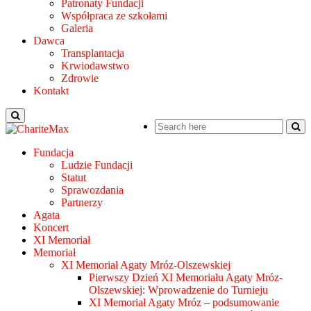
Patronaty Fundacji
Współpraca ze szkołami
Galeria
Dawca
Transplantacja
Krwiodawstwo
Zdrowie
Kontakt
Fundacja
Ludzie Fundacji
Statut
Sprawozdania
Partnerzy
Agata
Koncert
XI Memoriał
Memoriał
XI Memoriał Agaty Mróz-Olszewskiej
Pierwszy Dzień XI Memoriału Agaty Mróz-
Olszewskiej: Wprowadzenie do Turnieju
XI Memoriał Agaty Mróz – podsumowanie