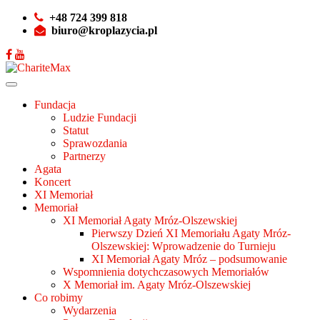
+48 724 399 818
biuro@kroplazycia.pl
Fundacja
Ludzie Fundacji
Statut
Sprawozdania
Partnerzy
Agata
Koncert
XI Memoriał
Memoriał
XI Memoriał Agaty Mróz-Olszewskiej
Pierwszy Dzień XI Memoriału Agaty Mróz-
Olszewskiej: Wprowadzenie do Turnieju
XI Memoriał Agaty Mróz – podsumowanie
Wspomnienia dotychczasowych Memoriałów
X Memoriał im. Agaty Mróz-Olszewskiej
Co robimy
Wydarzenia