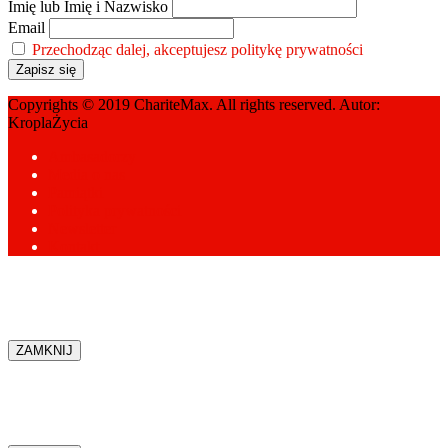
Imię lub Imię i Nazwisko
Email
Przechodząc dalej, akceptujesz politykę prywatności
Copyrights © 2019 ChariteMax. All rights reserved. Autor:
KroplaŻycia
Ambasadorzy
Media o nas
Pamiątki
Polityka prywatności
Newsletter
Kontakt
ZAMKNIJ