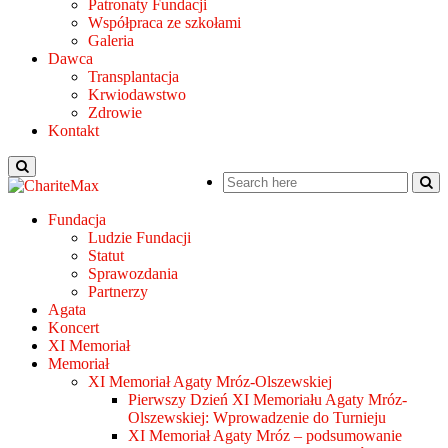
Patronaty Fundacji
Współpraca ze szkołami
Galeria
Dawca
Transplantacja
Krwiodawstwo
Zdrowie
Kontakt
Fundacja
Ludzie Fundacji
Statut
Sprawozdania
Partnerzy
Agata
Koncert
XI Memoriał
Memoriał
XI Memoriał Agaty Mróz-Olszewskiej
Pierwszy Dzień XI Memoriału Agaty Mróz-
Olszewskiej: Wprowadzenie do Turnieju
XI Memoriał Agaty Mróz – podsumowanie