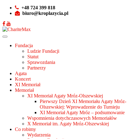
+48 724 399 818
biuro@kroplazycia.pl
Fundacja
Ludzie Fundacji
Statut
Sprawozdania
Partnerzy
Agata
Koncert
XI Memoriał
Memoriał
XI Memoriał Agaty Mróz-Olszewskiej
Pierwszy Dzień XI Memoriału Agaty Mróz-
Olszewskiej: Wprowadzenie do Turnieju
XI Memoriał Agaty Mróz – podsumowanie
Wspomnienia dotychczasowych Memoriałów
X Memoriał im. Agaty Mróz-Olszewskiej
Co robimy
Wydarzenia