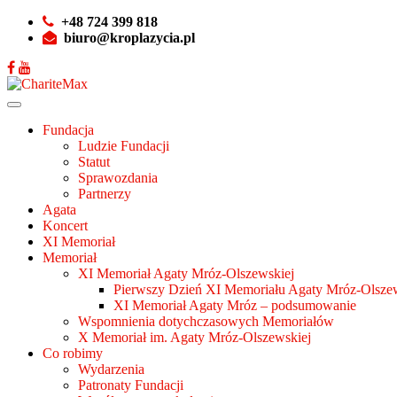
+48 724 399 818
biuro@kroplazycia.pl
Fundacja
Ludzie Fundacji
Statut
Sprawozdania
Partnerzy
Agata
Koncert
XI Memoriał
Memoriał
XI Memoriał Agaty Mróz-Olszewskiej
Pierwszy Dzień XI Memoriału Agaty Mróz-Olszew
XI Memoriał Agaty Mróz – podsumowanie
Wspomnienia dotychczasowych Memoriałów
X Memoriał im. Agaty Mróz-Olszewskiej
Co robimy
Wydarzenia
Patronaty Fundacji