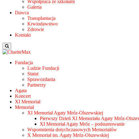
Współpraca ze szkołami
Galeria
Dawca
Transplantacja
Krwiodawstwo
Zdrowie
Kontakt
Fundacja
Ludzie Fundacji
Statut
Sprawozdania
Partnerzy
Agata
Koncert
XI Memoriał
Memoriał
XI Memoriał Agaty Mróz-Olszewskiej
Pierwszy Dzień XI Memoriału Agaty Mróz-Olszew
XI Memoriał Agaty Mróz – podsumowanie
Wspomnienia dotychczasowych Memoriałów
X Memoriał im. Agaty Mróz-Olszewskiej