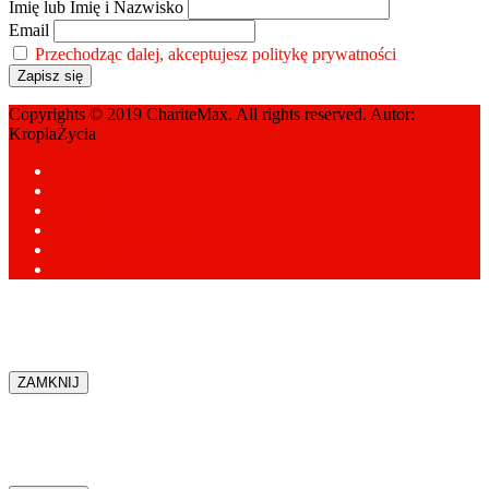
Imię lub Imię i Nazwisko
Email
Przechodząc dalej, akceptujesz politykę prywatności
Copyrights © 2019 ChariteMax. All rights reserved. Autor:
KroplaŻycia
Ambasadorzy
Media o nas
Pamiątki
Polityka prywatności
Newsletter
Kontakt
ZAMKNIJ