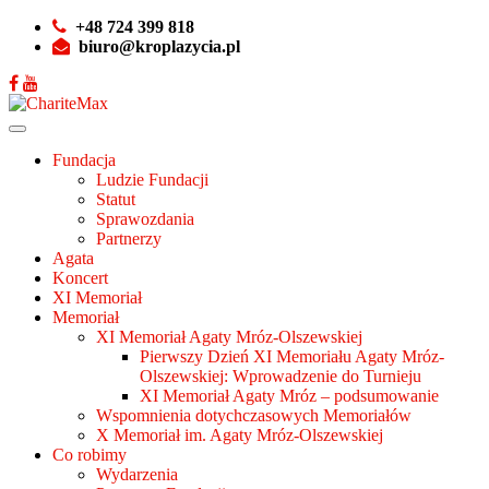
+48 724 399 818
biuro@kroplazycia.pl
Fundacja
Ludzie Fundacji
Statut
Sprawozdania
Partnerzy
Agata
Koncert
XI Memoriał
Memoriał
XI Memoriał Agaty Mróz-Olszewskiej
Pierwszy Dzień XI Memoriału Agaty Mróz-
Olszewskiej: Wprowadzenie do Turnieju
XI Memoriał Agaty Mróz – podsumowanie
Wspomnienia dotychczasowych Memoriałów
X Memoriał im. Agaty Mróz-Olszewskiej
Co robimy
Wydarzenia