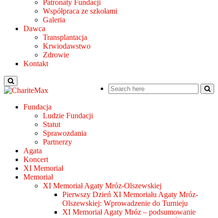
Patronaty Fundacji
Współpraca ze szkołami
Galeria
Dawca
Transplantacja
Krwiodawstwo
Zdrowie
Kontakt
Fundacja
Ludzie Fundacji
Statut
Sprawozdania
Partnerzy
Agata
Koncert
XI Memoriał
Memoriał
XI Memoriał Agaty Mróz-Olszewskiej
Pierwszy Dzień XI Memoriału Agaty Mróz-
Olszewskiej: Wprowadzenie do Turnieju
XI Memoriał Agaty Mróz – podsumowanie