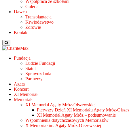
Współpraca ze szkołami
Galeria
Dawca
Transplantacja
Krwiodawstwo
Zdrowie
Kontakt
Fundacja
Ludzie Fundacji
Statut
Sprawozdania
Partnerzy
Agata
Koncert
XI Memoriał
Memoriał
XI Memoriał Agaty Mróz-Olszewskiej
Pierwszy Dzień XI Memoriału Agaty Mróz-Olszew
XI Memoriał Agaty Mróz – podsumowanie
Wspomnienia dotychczasowych Memoriałów
X Memoriał im. Agaty Mróz-Olszewskiej