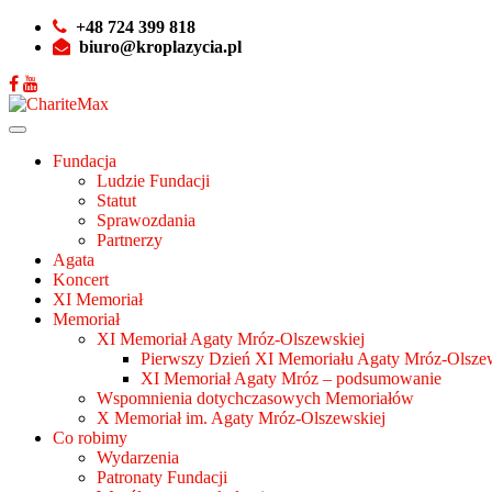
+48 724 399 818
biuro@kroplazycia.pl
Fundacja
Ludzie Fundacji
Statut
Sprawozdania
Partnerzy
Agata
Koncert
XI Memoriał
Memoriał
XI Memoriał Agaty Mróz-Olszewskiej
Pierwszy Dzień XI Memoriału Agaty Mróz-Olszew
XI Memoriał Agaty Mróz – podsumowanie
Wspomnienia dotychczasowych Memoriałów
X Memoriał im. Agaty Mróz-Olszewskiej
Co robimy
Wydarzenia
Patronaty Fundacji