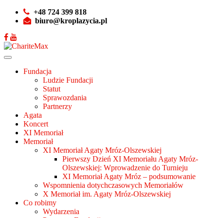
+48 724 399 818
biuro@kroplazycia.pl
Fundacja
Ludzie Fundacji
Statut
Sprawozdania
Partnerzy
Agata
Koncert
XI Memoriał
Memoriał
XI Memoriał Agaty Mróz-Olszewskiej
Pierwszy Dzień XI Memoriału Agaty Mróz-
Olszewskiej: Wprowadzenie do Turnieju
XI Memoriał Agaty Mróz – podsumowanie
Wspomnienia dotychczasowych Memoriałów
X Memoriał im. Agaty Mróz-Olszewskiej
Co robimy
Wydarzenia