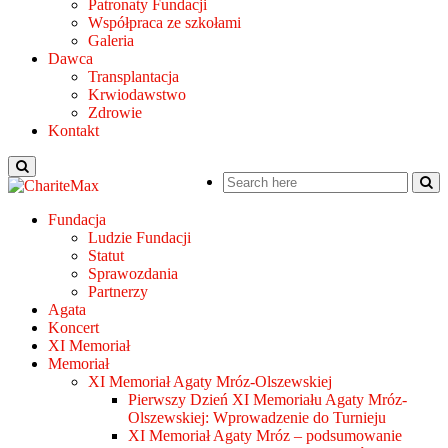
Patronaty Fundacji
Współpraca ze szkołami
Galeria
Dawca
Transplantacja
Krwiodawstwo
Zdrowie
Kontakt
Fundacja
Ludzie Fundacji
Statut
Sprawozdania
Partnerzy
Agata
Koncert
XI Memoriał
Memoriał
XI Memoriał Agaty Mróz-Olszewskiej
Pierwszy Dzień XI Memoriału Agaty Mróz-
Olszewskiej: Wprowadzenie do Turnieju
XI Memoriał Agaty Mróz – podsumowanie