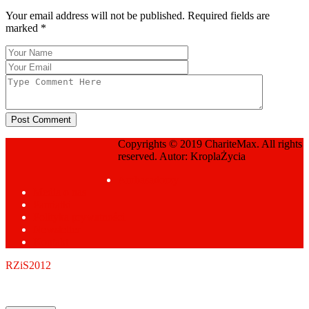
Your email address will not be published. Required fields are
marked
*
Post Comment
Copyrights © 2019 ChariteMax. All rights
Sprawozdania Fundacji
reserved. Autor: KroplaŻycia
Prev Page
Ambasadorzy
Media o nas
Pamiątki
Polityka prywatności
Newsletter
Kontakt
RZiS2012