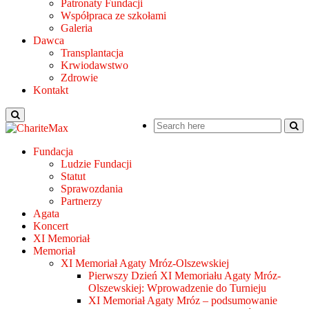
Patronaty Fundacji
Współpraca ze szkołami
Galeria
Dawca
Transplantacja
Krwiodawstwo
Zdrowie
Kontakt
Fundacja
Ludzie Fundacji
Statut
Sprawozdania
Partnerzy
Agata
Koncert
XI Memoriał
Memoriał
XI Memoriał Agaty Mróz-Olszewskiej
Pierwszy Dzień XI Memoriału Agaty Mróz-
Olszewskiej: Wprowadzenie do Turnieju
XI Memoriał Agaty Mróz – podsumowanie