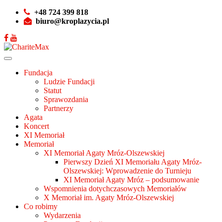
+48 724 399 818
biuro@kroplazycia.pl
Fundacja
Ludzie Fundacji
Statut
Sprawozdania
Partnerzy
Agata
Koncert
XI Memoriał
Memoriał
XI Memoriał Agaty Mróz-Olszewskiej
Pierwszy Dzień XI Memoriału Agaty Mróz-
Olszewskiej: Wprowadzenie do Turnieju
XI Memoriał Agaty Mróz – podsumowanie
Wspomnienia dotychczasowych Memoriałów
X Memoriał im. Agaty Mróz-Olszewskiej
Co robimy
Wydarzenia