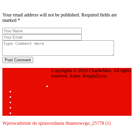
Post a Comment
Your email address will not be published. Required fields are
marked
*
Post Comment
Copyrights © 2019 ChariteMax. All rights
Sprawozdania Fundacji
reserved. Autor: KroplaŻycia
Prev Page
Ambasadorzy
Media o nas
Pamiątki
Polityka prywatności
Newsletter
Kontakt
Wprowadzenie do sprawozdania finansowego_25778 (1)