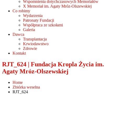
Wspomnienia dotychczasowych Memoriałów
X Memoriał im. Agaty Mróz-Olszewskiej
Co robimy
Wydarzenia
Patronaty Fundacji
Współpraca ze szkołami
Galeria
Dawca
Transplantacja
Krwiodawstwo
Zdrowie
Kontakt
RJT_624 | Fundacja Kropla Życia im.
Agaty Mróz-Olszewskiej
Home
Zbiórka weselna
RJT_624
Post a Comment