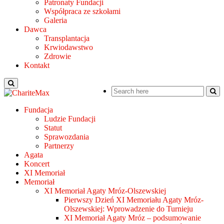
Patronaty Fundacji
Współpraca ze szkołami
Galeria
Dawca
Transplantacja
Krwiodawstwo
Zdrowie
Kontakt
Fundacja
Ludzie Fundacji
Statut
Sprawozdania
Partnerzy
Agata
Koncert
XI Memoriał
Memoriał
XI Memoriał Agaty Mróz-Olszewskiej
Pierwszy Dzień XI Memoriału Agaty Mróz-
Olszewskiej: Wprowadzenie do Turnieju
XI Memoriał Agaty Mróz – podsumowanie