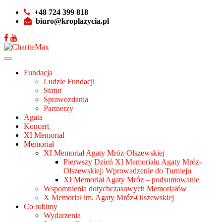
+48 724 399 818
biuro@kroplazycia.pl
Fundacja
Ludzie Fundacji
Statut
Sprawozdania
Partnerzy
Agata
Koncert
XI Memoriał
Memoriał
XI Memoriał Agaty Mróz-Olszewskiej
Pierwszy Dzień XI Memoriału Agaty Mróz-
Olszewskiej: Wprowadzenie do Turnieju
XI Memoriał Agaty Mróz – podsumowanie
Wspomnienia dotychczasowych Memoriałów
X Memoriał im. Agaty Mróz-Olszewskiej
Co robimy
Wydarzenia