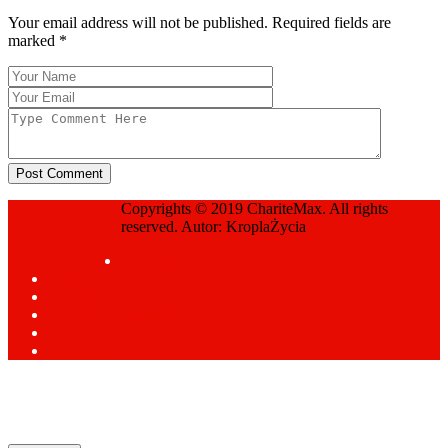
Your email address will not be published. Required fields are
marked
*
Post Comment
Copyrights © 2019 ChariteMax. All rights
Zbiórka weselna
reserved. Autor: KroplaŻycia
Prev Page
Ambasadorzy
Media o nas
Pamiątki
Polityka prywatności
Newsletter
Kontakt