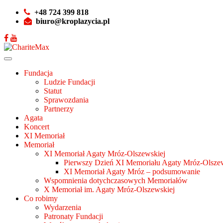
+48 724 399 818
biuro@kroplazycia.pl
Fundacja
Ludzie Fundacji
Statut
Sprawozdania
Partnerzy
Agata
Koncert
XI Memoriał
Memoriał
XI Memoriał Agaty Mróz-Olszewskiej
Pierwszy Dzień XI Memoriału Agaty Mróz-Olszew
XI Memoriał Agaty Mróz – podsumowanie
Wspomnienia dotychczasowych Memoriałów
X Memoriał im. Agaty Mróz-Olszewskiej
Co robimy
Wydarzenia
Patronaty Fundacji