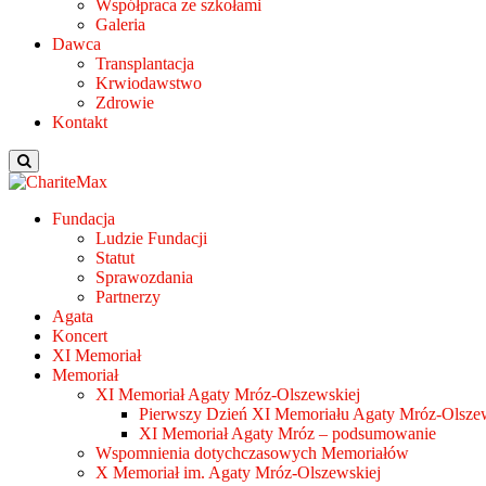
Współpraca ze szkołami
Galeria
Dawca
Transplantacja
Krwiodawstwo
Zdrowie
Kontakt
Fundacja
Ludzie Fundacji
Statut
Sprawozdania
Partnerzy
Agata
Koncert
XI Memoriał
Memoriał
XI Memoriał Agaty Mróz-Olszewskiej
Pierwszy Dzień XI Memoriału Agaty Mróz-Olszew
XI Memoriał Agaty Mróz – podsumowanie
Wspomnienia dotychczasowych Memoriałów
X Memoriał im. Agaty Mróz-Olszewskiej