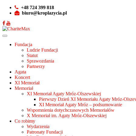
+48 724 399 818
biuro@kroplazycia.pl
Fundacja
Ludzie Fundacji
Statut
Sprawozdania
Partnerzy
Agata
Koncert
XI Memoriał
Memoriał
XI Memoriał Agaty Mróz-Olszewskiej
Pierwszy Dzień XI Memoriału Agaty Mróz-Olszew
XI Memoriał Agaty Mróz – podsumowanie
Wspomnienia dotychczasowych Memoriałów
X Memoriał im. Agaty Mróz-Olszewskiej
Co robimy
Wydarzenia
Patronaty Fundacji