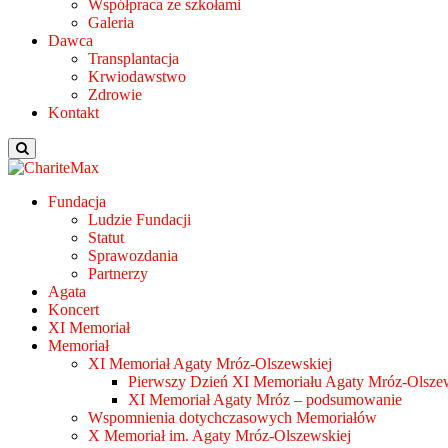
Współpraca ze szkołami
Galeria
Dawca
Transplantacja
Krwiodawstwo
Zdrowie
Kontakt
Fundacja
Ludzie Fundacji
Statut
Sprawozdania
Partnerzy
Agata
Koncert
XI Memoriał
Memoriał
XI Memoriał Agaty Mróz-Olszewskiej
Pierwszy Dzień XI Memoriału Agaty Mróz-Olszew
XI Memoriał Agaty Mróz – podsumowanie
Wspomnienia dotychczasowych Memoriałów
X Memoriał im. Agaty Mróz-Olszewskiej